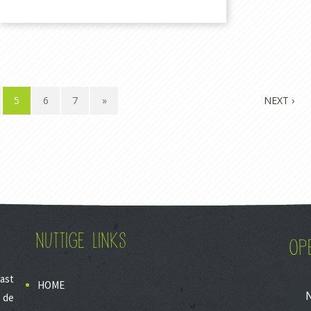
5
6
7
»
NEXT ›
NUTTIGE LINKS
OP
last
HOME
 de