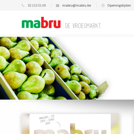
02 215 51 69
mabru@mabru.be
Openingstijden
De vroegmarkt