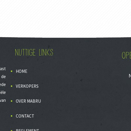
NUTTIGE LINKS
OP
last
HOME
 de
ede
VERKOPERS
ële
van
OVER MABRU
CONTACT
REGLEMENT