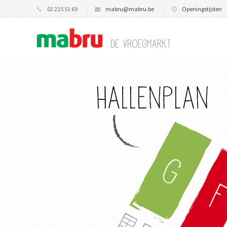
02 215 51 69
mabru@mabru.be
Openingstijden
De vroegmarkt