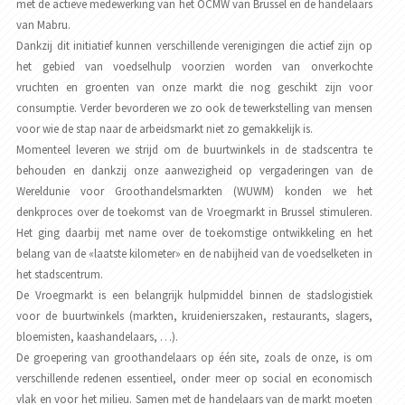
met de actieve medewerking van het OCMW van Brussel en de handelaars
van Mabru.
Dankzij dit initiatief kunnen verschillende verenigingen die actief zijn op
het gebied van voedselhulp voorzien worden van onverkochte
vruchten en groenten van onze markt die nog geschikt zijn voor
consumptie. Verder bevorderen we zo ook de tewerkstelling van mensen
voor wie de stap naar de arbeidsmarkt niet zo gemakkelijk is.
Momenteel leveren we strijd om de buurtwinkels in de stadscentra te
behouden en dankzij onze aanwezigheid op vergaderingen van de
Wereldunie voor Groothandelsmarkten (WUWM) konden we het
denkproces over de toekomst van de Vroegmarkt in Brussel stimuleren.
Het ging daarbij met name over de toekomstige ontwikkeling en het
belang van de «laatste kilometer» en de nabijheid van de voedselketen in
het stadscentrum.
De Vroegmarkt is een belangrijk hulpmiddel binnen de stadslogistiek
voor de buurtwinkels (markten, kruidenierszaken, restaurants, slagers,
bloemisten, kaashandelaars, …).
De groepering van groothandelaars op één site, zoals de onze, is om
verschillende redenen essentieel, onder meer op social en economisch
vlak en voor het milieu. Samen met de handelaars van de markt moeten