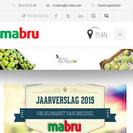
02 215 51 69
mabru@mabru.be
Openingstijden
Nederlands
plan
Nieuws
van Mabru