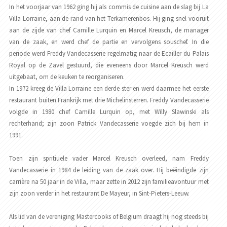
In het voorjaar van 1962 ging hij als commis de cuisine aan de slag bij La
Villa Lorraine, aan de rand van het Terkamerenbos. Hij ging snel vooruit
aan de zijde van chef Camille Lurquin en Marcel Kreusch, de manager
van de zaak, en werd chef de partie en vervolgens souschef. In die
periode werd Freddy Vandecasserie regelmatig naar de Ecailler du Palais
Royal op de Zavel gestuurd, die eveneens door Marcel Kreusch werd
uitgebaat, om de keuken te reorganiseren.
In 1972 kreeg de Villa Lorraine een derde ster en werd daarmee het eerste
restaurant buiten Frankrijk met drie Michelinsterren. Freddy Vandecasserie
volgde in 1980 chef Camille Lurquin op, met Willy Slawinski als
rechterhand; zijn zoon Patrick Vandecasserie voegde zich bij hem in
1991.
Toen zijn spritiuele vader Marcel Kreusch overleed, nam Freddy
Vandecasserie in 1984 de leiding van de zaak over. Hij beëindigde zijn
carrière na 50 jaar in de Villa, maar zette in 2012 zijn familieavontuur met
zijn zoon verder in het restaurant De Mayeur, in Sint-Pieters-Leeuw.
Als lid van de vereniging Mastercooks of Belgium draagt hij nog steeds bij