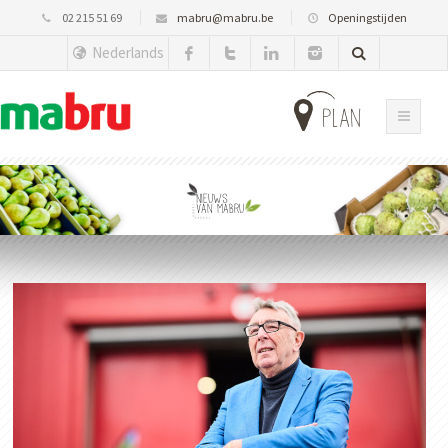
02 215 51 69
mabru@mabru.be
Openingstijden
Nederlands
plan
Nieuws
van Mabru