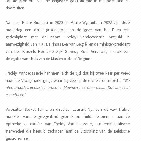
tot de promotie van de Belgische gastronomie in het hele land en
daarbuiten.
Na Jean-Pierre Bruneau in 2020 en Pierre Wynants in 2022 zijn deze
maandag een derde groot bord op de gevel van hal F en een
gedenkplaat met de naam Freddy Vandecasserie onthuld in
aanwezigheid van H.K.H. Prinses Lea van België, en de minister-president
van het Brussels Hoofdstedelijk Gewest, Rudi Vervoort, alsook een
delegatie van chefs van de Mastercooks of Belgium.
Freddy Vandecasserie herinnert zich de tijd dat hij twee keer per week
naar de Vroegmarkt ging, waar hij veel andere chefs ontmoette.
“We
aten broodjes gehakt en brachten bloemen mee naar huis… Dat was echt
een ritueel!”
Voorzitter Sevket Temiz en directeur Laurent Nys van de vzw Mabru
maakten van de gelegenheid gebruik om hulde te brengen aan de
opmerkelijke carrière van Freddy Vandecasserie, een emblematische
sterrenchef die heeft bijgedragen aan de uitstraling van de Belgische
gastronomie.