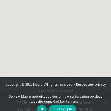
Copyright © 2026 Mabru, All rights reserved. /
Respecteer privacy
Agence web Deligraph
De vzw Mabru gebruikt cookies om uw surfervaring op deze
website gemakkelijker te maken
MABRU vzw - Werkhuizenkaai, 22/23
|
1000 Brussel
Ok
En savoir plus
Tel.: +32 (0)2 215 51 69 / BCE/TVA : BE 0446 940 267