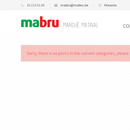
02 215 51 69
mabru@mabru.be
Horaires
Marché Matinal
CO
Sorry, there is no posts in the current categories, pleas