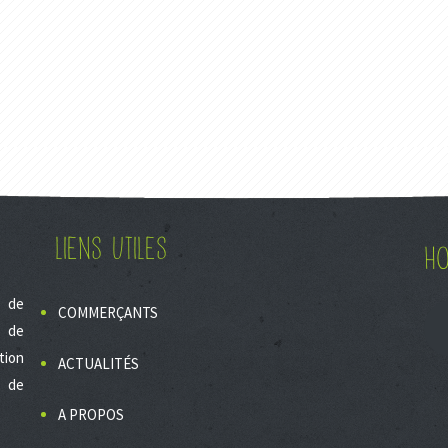
LIENS UTILES
HO
, de
COMMERÇANTS
l de
tion
ACTUALITÉS
s de
A PROPOS