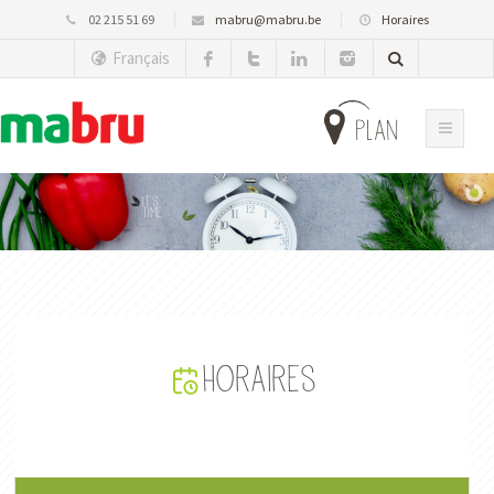
02 215 51 69
mabru@mabru.be
Horaires
Français
plan
It's
time
Horaires