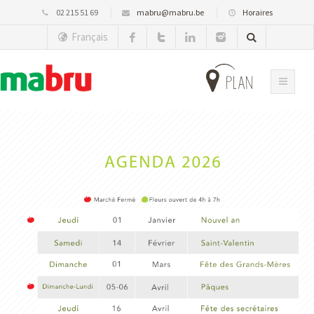
02 215 51 69
mabru@mabru.be
Horaires
Français
plan